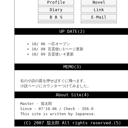
Profile
Novel
Diary
Link
B B S
E-Mail
UP DATE(2)
10/ 06 一応オープン
10/ 08 言霊使い1ページ更新
10/ 09 言霊使い４更新
MEMO(3)
右の小説の題を押せばすぐに飛べます。
小説ページにカウンターつけてみました。
About Site(4)
Master - 茄太郎
Since - 07'10.06 / Check - IE6.0
This site is written by Japanese.
(C) 2007 茄太郎 All rights reserved.(5)