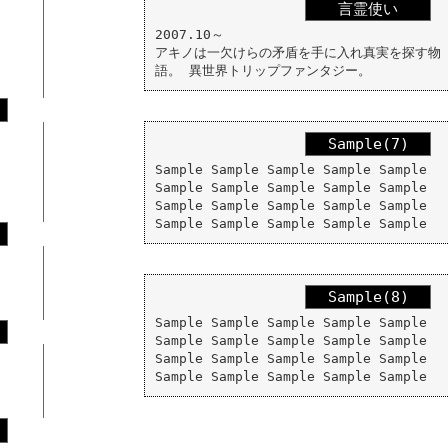
言霊使い
2007.10～
アキノは一欠けらの矛盾を手に入れ真実を探す物
語。 異世界トリップファンタジー。
Sample(7)
Sample Sample Sample Sample Sample
Sample Sample Sample Sample Sample
Sample Sample Sample Sample Sample
Sample Sample Sample Sample Sample
Sample(8)
Sample Sample Sample Sample Sample
Sample Sample Sample Sample Sample
Sample Sample Sample Sample Sample
Sample Sample Sample Sample Sample